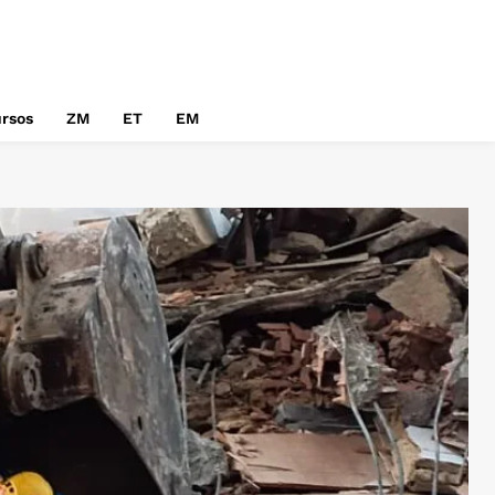
rsos
ZM
ET
EM