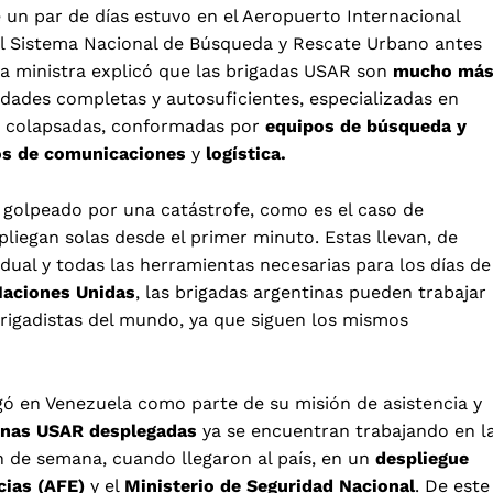
 un par de días estuvo en el Aeropuerto Internacional
del Sistema Nacional de Búsqueda y Rescate Urbano antes
la ministra explicó que las brigadas USAR son
mucho má
nidades completas y autosuficientes, especializadas en
s colapsadas, conformadas por
equipos de búsqueda y
os de comunicaciones
y
logística.
 golpeado por una catástrofe, como es el caso de
liegan solas desde el primer minuto. Estas llevan, de
ual y todas las herramientas necesarias para los días de
 Naciones Unidas
, las brigadas argentinas pueden trabajar
brigadistas del mundo, ya que siguen los mismos
gó en Venezuela como parte de su misión de asistencia y
tinas USAR desplegadas
ya se encuentran trabajando en l
n de semana, cuando llegaron al país, en un
despliegue
cias (AFE)
y el
Ministerio de Seguridad Nacional
. De este