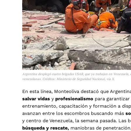
Argentina desplegó cuatro brigadas USAR, que ya trabajan en Venezuela, en
venezolanas. Créditos: Ministerio de Seguridad Nacional, vía X.
En esta línea, Monteoliva destacó que Argentin
salvar vidas
y
profesionalismo
para garantiza
entrenamiento, capacitación y formación a dis
avanzan entre los escombros buscando más
so
y centro de Venezuela, la semana pasada. Las b
búsqueda y rescate,
maniobras de penetración