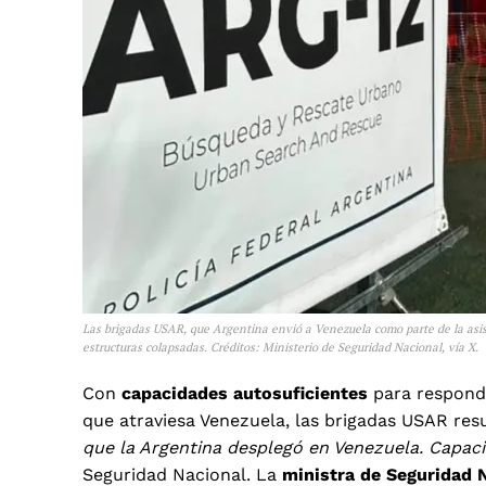
Las brigadas USAR, que Argentina envió a Venezuela como parte de la asi
estructuras colapsadas. Créditos: Ministerio de Seguridad Nacional, vía X.
Con
capacidades autosuficientes
para respond
que atraviesa Venezuela, las brigadas USAR res
que la Argentina desplegó en Venezuela. Capacid
Seguridad Nacional. La
ministra de Seguridad 