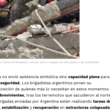
 tareas de búsqueda y rescate, junto a equipos de otros países y las autoridades
a no envió asistencia simbólica sino
capacidad plena
para
r
seguridad.
Los brigadistas argentinos ponen su
posición de quienes más lo necesitan en estos momentos 
brevivientes
, tras los terremotos que sacudieron al nort
rigadas enviadas por Argentina están realizando
tareas d
,
estabilización
y
recuperación
en
estructuras colapsada