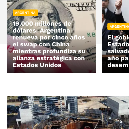
ARGENTINA
19.000 millones de
ARGENTIN
dólares: Argentina
renueva por cinco años
El gob
el swap con China
Estado
mientras profundiza su
salvado
alianza estratégica con
año pa
Estados Unidos
desemb