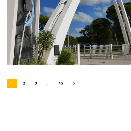
1
2
3
...
45