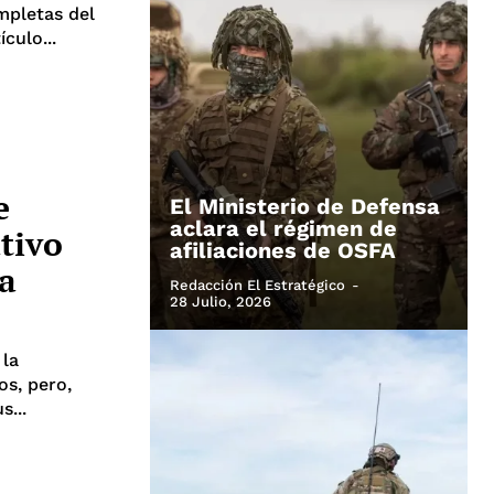
mpletas del
culo...
e
El Ministerio de Defensa
aclara el régimen de
ativo
afiliaciones de OSFA
a
Redacción El Estratégico
-
28 Julio, 2026
 la
os, pero,
s...