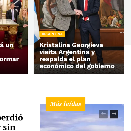
ARGENTINA
rá un
Kristalina Georgieva
visita Argentina y
formar
respalda el plan
económico del gobierno
Más leídas
perdió
 sin