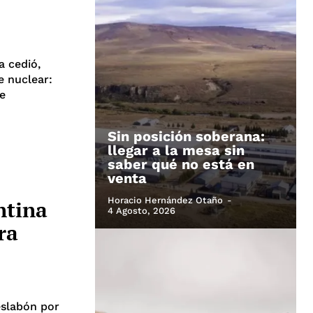
a cedió,
e nuclear:
de
Sin posición soberana:
llegar a la mesa sin
saber qué no está en
venta
Horacio Hernández Otaño
-
ntina
4 Agosto, 2026
ra
eslabón por