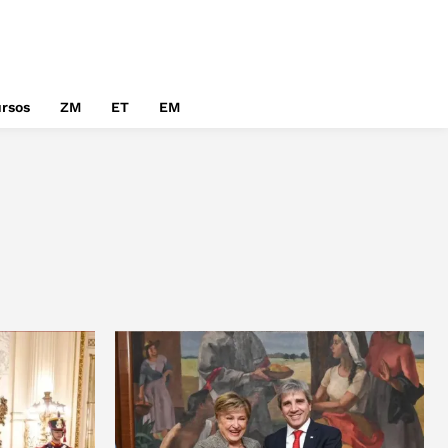
rsos
ZM
ET
EM
TECNOLOGÍA
COBERTURAS