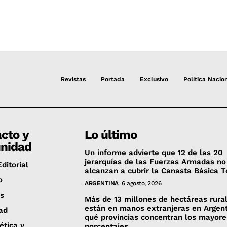
Revistas
Portada
Exclusivo
Política Nacio
cto y
Lo último
nidad
Un informe advierte que 12 de las 20
jerarquías de las Fuerzas Armadas no
ditorial
alcanzan a cubrir la Canasta Básica T
o
ARGENTINA
6 agosto, 2026
es
Más de 13 millones de hectáreas rura
están en manos extranjeras en Argent
ad
qué provincias concentran los mayore
 ética y
porcentajes