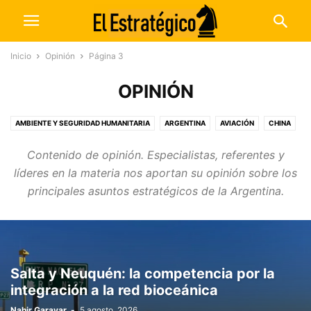
Inicio
Opinión
Página 3
OPINIÓN
AMBIENTE Y SEGURIDAD HUMANITARIA
ARGENTINA
AVIACIÓN
CHINA
CIENCIA Y TECNOLOGÍA
COBERTURAS
CRIMEN ORGANIZADO
Contenido de opinión. Especialistas, referentes y
DEFENSA NACIONAL
DIPLOMACIA
ECONOMÍA
ELECCIONES
líderes en la materia nos aportan su opinión sobre los
ENTREVISTAS
ESTADOS UNIDOS
EXCLUSIVO
JUDICIALES
principales asuntos estratégicos de la Argentina.
LEGISLATIVAS
NOTICIAS
OPINIÓN
PODCASTS
POLÍTICA INTERNACIONAL
POLÍTICA NACIONAL
RECURSOS NATURALES
REGIONALES
REVISTAS Y DOSSIERS
SEGURIDAD
SEGURIDAD INTERNACIONAL
SIN CATEGORÍA
TERRORISMO
Salta y Neuquén: la competencia por la
integración a la red bioceánica
Nahir Garayar
-
5 agosto, 2026