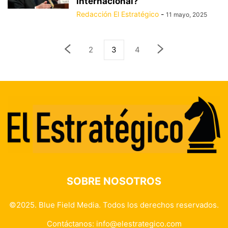
internacional?
Redacción El Estratégico
-
11 mayo, 2025
2
3
4
SOBRE NOSOTROS
©2025. Blue Field Media. Todos los derechos reservados.
Contáctanos:
info@elestrategico.com