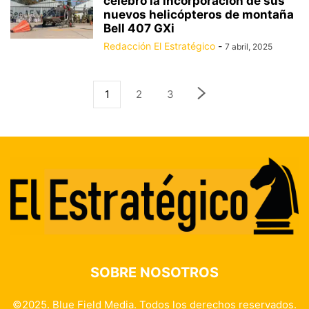
celebró la incorporación de sus
nuevos helicópteros de montaña
Bell 407 GXi
Redacción El Estratégico
-
7 abril, 2025
1
2
3
SOBRE NOSOTROS
©2025. Blue Field Media. Todos los derechos reservados.