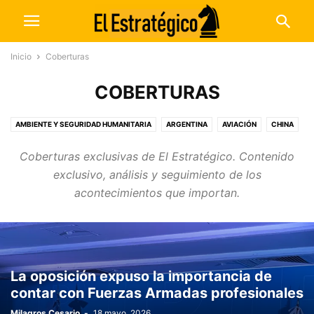
Inicio
Coberturas
COBERTURAS
AMBIENTE Y SEGURIDAD HUMANITARIA
ARGENTINA
AVIACIÓN
CHINA
CIENCIA Y TECNOLOGÍA
COBERTURAS
CRIMEN ORGANIZADO
Coberturas exclusivas de El Estratégico. Contenido
DEFENSA NACIONAL
DIPLOMACIA
ECONOMÍA
ELECCIONES
exclusivo, análisis y seguimiento de los
ENTREVISTAS
ESTADOS UNIDOS
EXCLUSIVO
JUDICIALES
acontecimientos que importan.
LEGISLATIVAS
NOTICIAS
OPINIÓN
PODCASTS
POLÍTICA INTERNACIONAL
POLÍTICA NACIONAL
RECURSOS NATURALES
REGIONALES
REVISTAS Y DOSSIERS
SEGURIDAD
SEGURIDAD INTERNACIONAL
SIN CATEGORÍA
TERRORISMO
⁠La oposición expuso la importancia de
contar con Fuerzas Armadas profesionales
Milagros Cesario
-
18 mayo, 2026