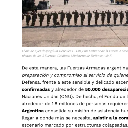
El día de ayer despegó un Hércules C-130 y un Embraer de la Fuerza Aérea
técnico de las 3 Fuerzas. Créditos: Ministerio de Defensa, vía X.
De esta manera, las Fuerzas Armadas argentina
preparación y compromiso al servicio de quien
Defensa, frente a este sensible y delicado esc
confirmadas
y alrededor de
50.000 desapareci
Naciones Unidas (ONU). De hecho, el Fondo de l
alrededor de 1.8 millones de personas requieren
Argentina
consolida su misión de asistencia hum
llegar a donde más se necesita,
asistir a la co
escenario marcado por estructuras colapsadas, 