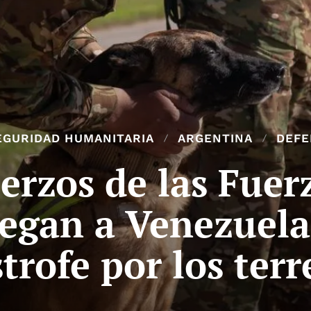
EGURIDAD HUMANITARIA
ARGENTINA
DEFE
erzos de las Fue
legan a Venezuel
strofe por los te