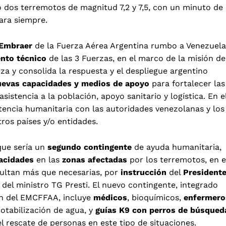
dos terremotos de magnitud 7,2 y 7,5, con un minuto de
para siempre.
Embraer
de la Fuerza Aérea Argentina rumbo a Venezuela
nto técnico
de las 3 Fuerzas, en el marco de la misión de
za y consolida la respuesta y el despliegue argentino
uevas capacidades y medios de apoyo
para fortalecer las
istencia a la población, apoyo sanitario y logística. En e
istencia humanitaria con las autoridades venezolanas y los
tros países y/o entidades.
que sería un
segundo contingente
de ayuda humanitaria,
acidades
en las
zonas afectadas
por los terremotos, en e
esultan más que necesarias, por
instrucción
del
President
 del ministro TG Presti. El nuevo contingente, integrado
ón del EMCFFAA, incluye
médicos
, bioquímicos,
enfermero
potabilización de agua, y
guías K9 con perros de búsqued
l rescate de personas en este tipo de situaciones.