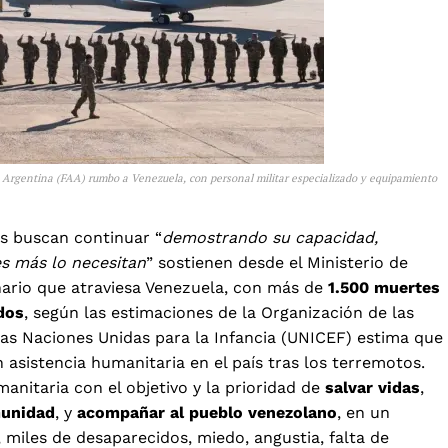
 Argentina (FAA) rumbo a Venezuela, con personal militar especializado y equipamiento
s buscan continuar “
demostrando su capacidad,
es más lo necesitan
” sostienen desde el Ministerio de
enario que atraviesa Venezuela, con más de
1.500 muertes
dos
, según las estimaciones de la Organización de las
as Naciones Unidas para la Infancia (UNICEF) estima que
 asistencia humanitaria en el país tras los terremotos.
anitaria con el objetivo y la prioridad de
salvar vidas
,
munidad
, y
acompañar al pueblo venezolano
, en un
miles de desaparecidos, miedo, angustia, falta de