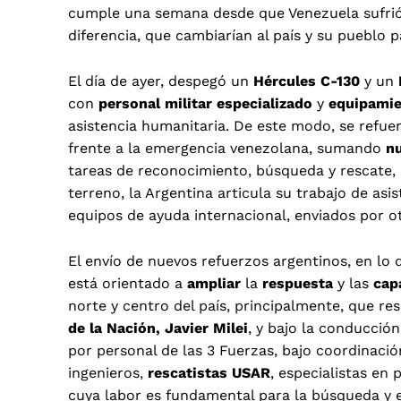
cumple una semana desde que Venezuela sufrió 
diferencia, que cambiarían al país y su pueblo 
El día de ayer, despegó un
Hércules C-130
y un
con
personal militar especializado
y
equipamie
asistencia humanitaria. De este modo, se refuer
frente a la emergencia venezolana, sumando
n
tareas de reconocimiento, búsqueda y rescate, as
terreno, la Argentina articula su trabajo de as
equipos de ayuda internacional, enviados por o
El envío de nuevos refuerzos argentinos, en lo 
está orientado a
ampliar
la
respuesta
y las
cap
norte y centro del país, principalmente, que r
de la Nación, Javier Milei
, y bajo la conducción
por personal de las 3 Fuerzas, bajo coordinaci
ingenieros,
rescatistas USAR
, especialistas en 
cuya labor es fundamental para la búsqueda y e