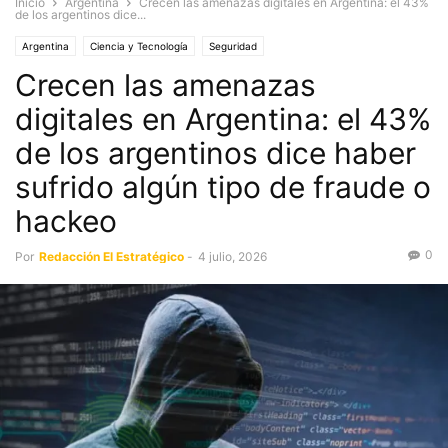
Inicio
Argentina
Crecen las amenazas digitales en Argentina: el 43%
de los argentinos dice...
Argentina
Ciencia y Tecnología
Seguridad
Crecen las amenazas
digitales en Argentina: el 43%
de los argentinos dice haber
sufrido algún tipo de fraude o
hackeo
0
Por
Redacción El Estratégico
-
4 julio, 2026