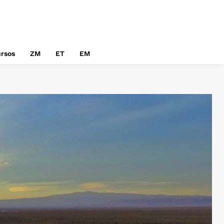
rsos
ZM
ET
EM