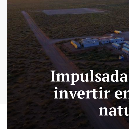
Impulsada 
invertir e
nat