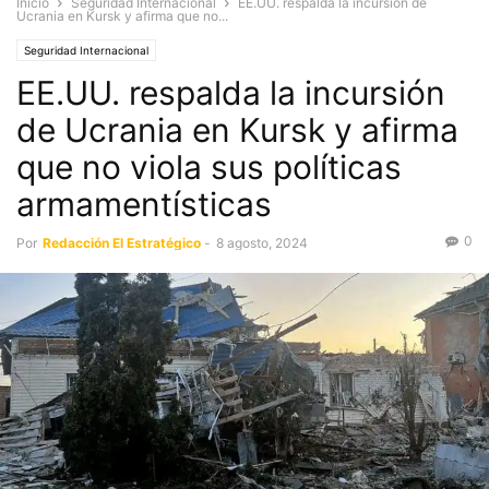
Inicio
Seguridad Internacional
EE.UU. respalda la incursión de
Ucrania en Kursk y afirma que no...
Seguridad Internacional
EE.UU. respalda la incursión
de Ucrania en Kursk y afirma
que no viola sus políticas
armamentísticas
0
Por
Redacción El Estratégico
-
8 agosto, 2024