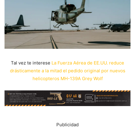
Tal vez te interese
La Fuerza Aérea de EE.UU. reduce
drásticamente a la mitad el pedido original por nuevos
helicopteros MH-139A Grey Wolf
Publicidad