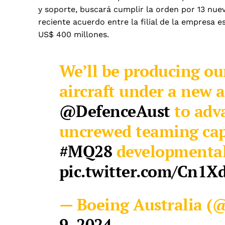
y soporte, buscará cumplir la orden por 13 nue
reciente acuerdo entre la filial de la empresa
US$ 400 millones.
We’ll be producing ou
aircraft under a new 
@DefenceAust
to adv
uncrewed teaming capa
#MQ28
developmental
pic.twitter.com/Cn1X
— Boeing Australia (
9, 2024