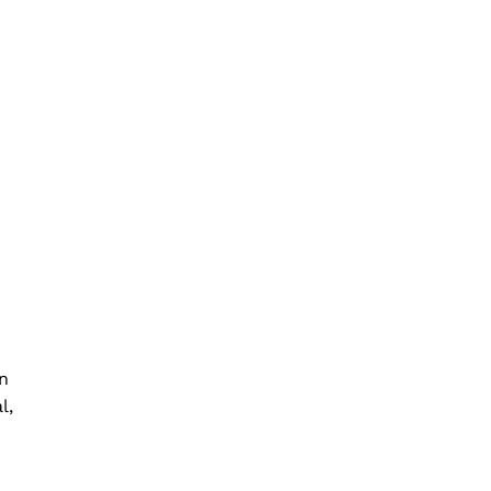
en
l,