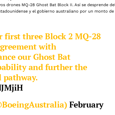
vos drones MQ-28 Ghost Bat Block II. Así se desprende de
 estadounidense y el gobierno australiano por un monto de
r first three Block 2 MQ-28
agreement with
ance our Ghost Bat
bility and further the
 pathway.
dJMjiH
@BoeingAustralia)
February