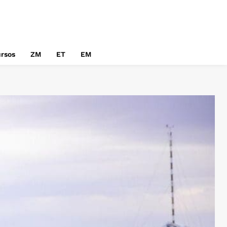
rsos
ZM
ET
EM