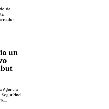
ado de
la
bernador
ia un
vo
ubut
la Agencia
e Seguridad
....