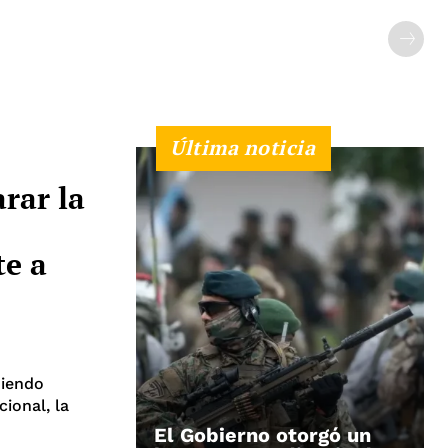
Última noticia
arar la
te a
niendo
cional, la
El Gobierno otorgó un