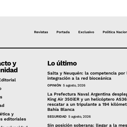
Revistas
Portada
Exclusivo
Política Nacio
cto y
Lo último
nidad
Salta y Neuquén: la competencia por 
integración a la red bioceánica
ditorial
OPINIÓN
5 agosto, 2026
o
La Prefectura Naval Argentina desple
es
King Air 350iER y un helicóptero AS3
rescatar a un tripulante a 194 kilóme
ad
Bahía Blanca
 ética y
SEGURIDAD
5 agosto, 2026
os editoriales
Sin posición soberana: llegar a la mes