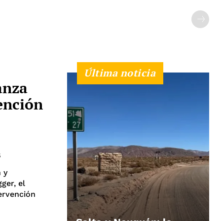
Última noticia
anza
ención
5
 y
ger, el
ervención