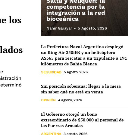
Salta y Neuquén: la
competencia por la
integración a la red
e los
bioceánica
Nahir Garayar
-
5 Agosto, 2026
lados
La Prefectura Naval Argentina desplegó
un King Air 350iER y un helicóptero
AS365 para rescatar a un tripulante a 194
kilómetros de Bahía Blanca
de
SEGURIDAD
5 agosto, 2026
istración
determinó
Sin posición soberana: llegar a la mesa
sin saber qué no está en venta
OPINIÓN
4 agosto, 2026
El Gobierno otorgó un bono
extraordinario de $50.000 al personal de
las Fuerzas Armadas
ARGENTINA
3 agosto, 2026