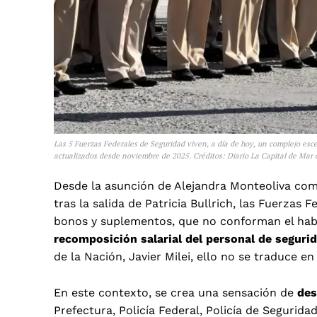
Las 5 Fuerzas Federales de Seguridad viven, a día de hoy, un complejo esce
actualizados desde noviembre de 2025. Créditos: Diario La Capital de Mar d
Desde la asunción de Alejandra Monteoliva com
tras la salida de Patricia Bullrich, las Fuerzas 
bonos y suplementos, que no conforman el haber
recomposición salarial del personal de segurid
de la Nación, Javier Milei, ello no se traduce e
En este contexto, se crea una sensación de
des
Prefectura, Policía Federal, Policía de Segurida