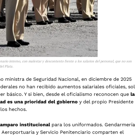
nario interno, con malestar y descontento frente a los salarios del personal, que no son
el Plata.
o ministra de Seguridad Nacional, en diciembre de 2025
Federales no han recibido aumentos salariales oficiales, so
 básico. Y si bien, desde el oficialismo reconocen que
la
ad es una prioridad del gobierno
y del propio Presidente
n los hechos.
amparo institucional
para los uniformados. Gendarmería
d Aeroportuaria y Servicio Penitenciario comparten el