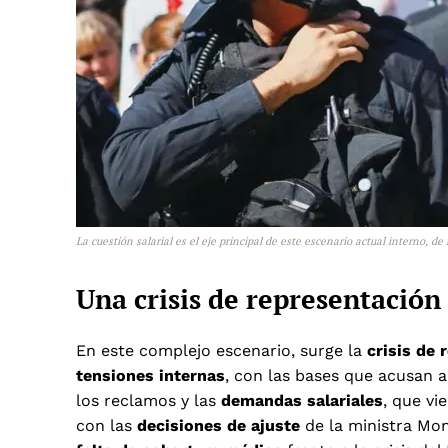
La cuestión salarial es el eje principal de este escenario actual interno, d
Una crisis de representación
En este complejo escenario, surge la
crisis de 
tensiones internas
, con las bases que acusan a
los reclamos y las
demandas salariales
, que vi
con las
decisiones de ajuste
de la ministra Mont