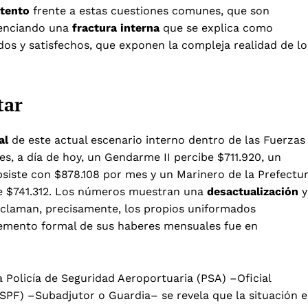
ntento
frente a estas cuestiones comunes, que son
denciando una
fractura interna
que se explica como
s y satisfechos, que exponen la compleja realidad de lo
tar
al
de este actual escenario interno dentro de las Fuerzas
s, a día de hoy, un Gendarme II percibe $711.920, un
bsiste con $878.108 por mes y un Marinero de la Prefectu
de $741.312. Los números muestran una
desactualización
y
reclaman, precisamente, los propios uniformados
remento formal de sus haberes mensuales fue en
a Policía de Seguridad Aeroportuaria (PSA) –Oficial
(SPF) –Subadjutor o Guardia– se revela que la situación e