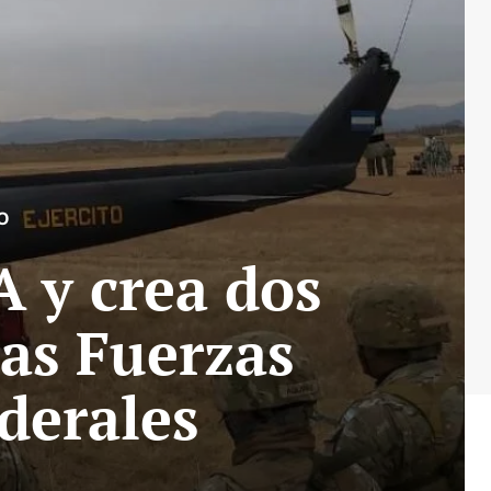
O
A y crea dos
las Fuerzas
derales