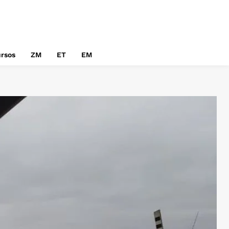
rsos
ZM
ET
EM