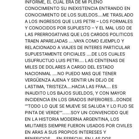
INFORME, EL CUAL ERA DE MI PLENO
CONOCIMIENTO SU INEXISTENCIA ENTRANDO EN
CONOCIMIENTO DE LOS SUELDOS….ME TRASLADO
A LOS INGRESOS QUE LUIS PETRI – LOS FORMALES
Y CONOCIDOS POR SUPUESTO – Y EL MAL USO DE
LAS PRERROGATIVAS QUE LOS CARGOS POLITICOS
TRAEN APAREJADAS ….VAYA COMO EJEMPLO Y
RELACIONADO A VIAJES DE INTERES PARTICULAR
SUPUESTAMENTE OFICIALES ….DE LOS CUALES
USUFRUCTUO LUIS PETRI…. LAS CENTENAS DE
MILES DE DOLARES A CARGO DEL ESTADO
NACIONMAL ….NO PUEDO MAS QUE TENER
VERGÜENZA AJENA Y SENTIR UN DEJO DE
LASTIMA, TRISTEZA….HACIA LAS FFAA…. ES
INAUDITO LOS BAJOS SUELDOS, Y CON MAYOR
INCIDENCIA EN LOS GRADOS INFERIORES…DONDE
“”TODO LO QUE SE MUEVE SE SALUDA Y LO FIJO SE
PINTA DE VERDE””…….SOY UN CONVENCIDO QUE
EN LA HISTORIA MODERNA ARGENTINA, LOS
MILITARES SIEMPRE FUERON USADOS POR CIVILES
EN ARAS A SUS PROPIOS INTERESES Y
BENEFICIOS…. EN ESPECIAL EN LAS DOS