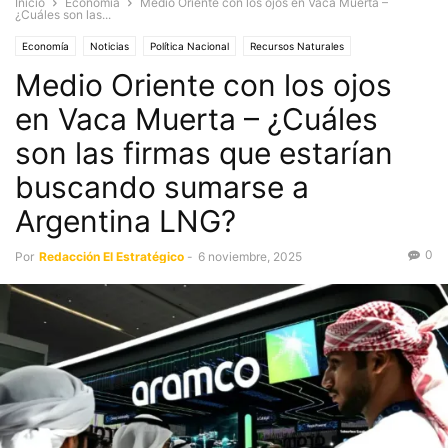
Inicio
Economía
Medio Oriente con los ojos en Vaca Muerta –
¿Cuáles son las...
Economía
Noticias
Política Nacional
Recursos Naturales
Medio Oriente con los ojos
en Vaca Muerta – ¿Cuáles
son las firmas que estarían
buscando sumarse a
Argentina LNG?
0
Por
Redacción El Estratégico
-
6 noviembre, 2025