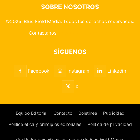
SOBRE NOSOTROS
©2025. Blue Field Media. Todos los derechos reservados.
Contáctanos:
info@elestrategico.com
SÍGUENOS
Facebook
Instagram
Linkedin
X
Equipo Editorial
Contacto
Boletines
Publicidad
Política ética y principios editoriales
Política de privacidad
© El Estratégico© es una marca de Blue Field Media.