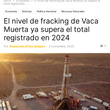
Inicio
Economía
El nivel de fracking de Vaca Muerta ya supera el
total registrado...
Economía
Noticias
Política Nacional
Recursos Naturales
El nivel de fracking de Vaca
Muerta ya supera el total
registrado en 2024
0
Por
Redacción El Estratégico
-
2 noviembre, 2025