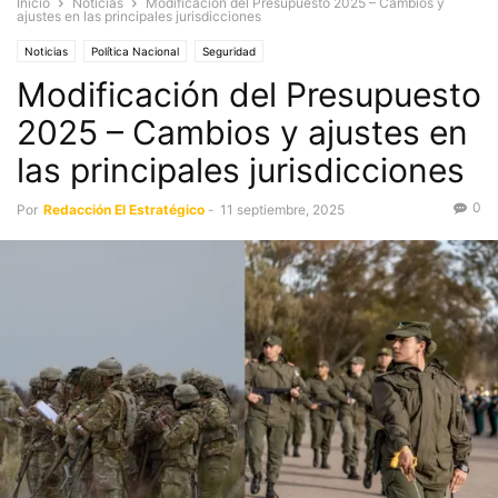
Inicio
Noticias
Modificación del Presupuesto 2025 – Cambios y
ajustes en las principales jurisdicciones
Noticias
Política Nacional
Seguridad
Modificación del Presupuesto
2025 – Cambios y ajustes en
las principales jurisdicciones
0
Por
Redacción El Estratégico
-
11 septiembre, 2025