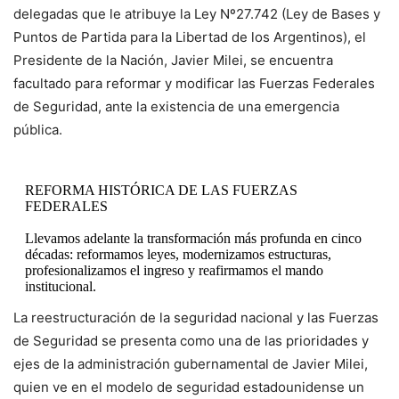
delegadas que le atribuye la Ley Nº27.742 (Ley de Bases y
Puntos de Partida para la Libertad de los Argentinos), el
Presidente de la Nación, Javier Milei, se encuentra
facultado para reformar y modificar las Fuerzas Federales
de Seguridad, ante la existencia de una emergencia
pública.
REFORMA HISTÓRICA DE LAS FUERZAS
FEDERALES
Llevamos adelante la transformación más profunda en cinco
décadas: reformamos leyes, modernizamos estructuras,
profesionalizamos el ingreso y reafirmamos el mando
institucional.
La reestructuración de la seguridad nacional y las Fuerzas
Cada fuerza federal asume su misión definida: la PSA en…
pic.twitter.com/p6gPnLAlEL
de Seguridad se presenta como una de las prioridades y
ejes de la administración gubernamental de Javier Milei,
— Ministerio de Seguridad Nacional
quien ve en el modelo de seguridad estadounidense un
(@MinSeguridad_Ar)
July 8, 2025