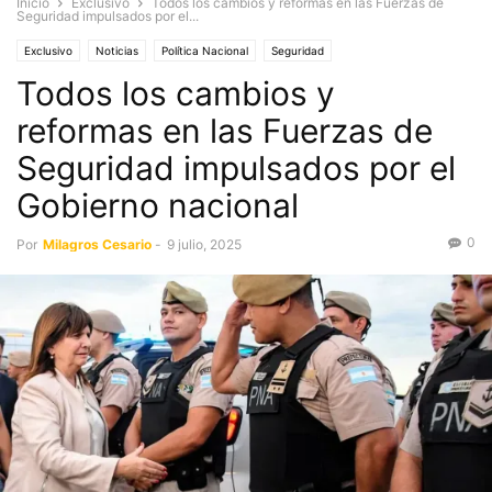
Inicio
Exclusivo
Todos los cambios y reformas en las Fuerzas de
Seguridad impulsados por el...
Exclusivo
Noticias
Política Nacional
Seguridad
Todos los cambios y
reformas en las Fuerzas de
Seguridad impulsados por el
Gobierno nacional
0
Por
Milagros Cesario
-
9 julio, 2025