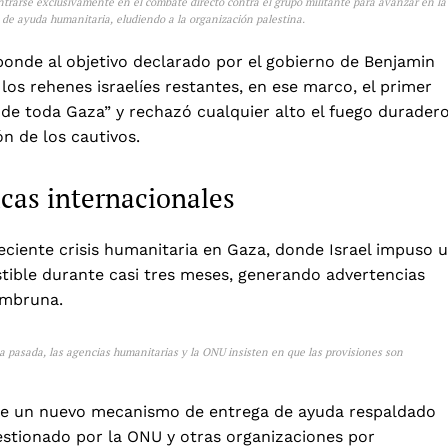
ntrarse exclusivamente en el combate directo contra el grupo militante para avanzar en la
n de ayuda humanitaria, eludiendo a la organización palestina.
ponde al objetivo declarado por el gobierno de Benjamin
os rehenes israelíes restantes, en ese marco, el primer
 de toda Gaza” y rechazó cualquier alto el fuego durader
ón de los cautivos.
ticas internacionales
eciente crisis humanitaria en Gaza, donde Israel impuso 
ible durante casi tres meses, generando advertencias
ambruna.
a pasada, las agencias humanitarias y la ONU insisten en que las provisiones son
 de un nuevo mecanismo de entrega de ayuda respaldado
stionado por la ONU y otras organizaciones por