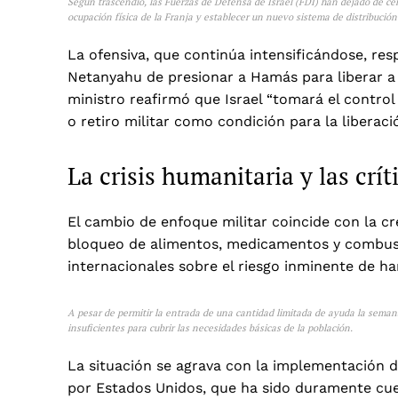
Según trascendió, las Fuerzas de Defensa de Israel (FDI) han dejado de ce
ocupación física de la Franja y establecer un nuevo sistema de distribució
La ofensiva, que continúa intensificándose, res
Netanyahu de presionar a Hamás para liberar a l
ministro reafirmó que Israel “tomará el control
o retiro militar como condición para la liberaci
La crisis humanitaria y las crí
El cambio de enfoque militar coincide con la cr
bloqueo de alimentos, medicamentos y combust
internacionales sobre el riesgo inminente de h
A pesar de permitir la entrada de una cantidad limitada de ayuda la seman
insuficientes para cubrir las necesidades básicas de la población.
La situación se agrava con la implementación
por Estados Unidos, que ha sido duramente cue