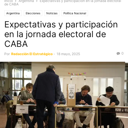
Inicio
Argentina
Expectativas y participación en la jornada electoral
de CABA
Argentina
Elecciones
Noticias
Política Nacional
Expectativas y participación
en la jornada electoral de
CABA
0
Por
Redacción El Estratégico
-
18 mayo, 2025