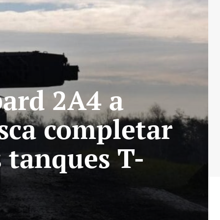
pard 2A4 a
usca completar
s tanques T-