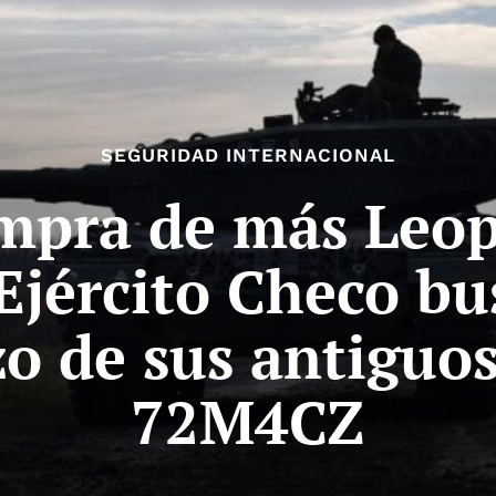
SEGURIDAD INTERNACIONAL
mpra de más Leo
Ejército Checo b
o de sus antiguo
72M4CZ