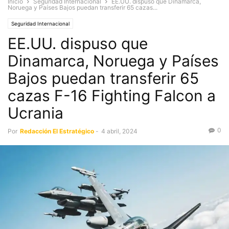
Inicio
Seguridad Internacional
EE.UU. dispuso que Dinamarca,
Noruega y Países Bajos puedan transferir 65 cazas...
Seguridad Internacional
EE.UU. dispuso que
Dinamarca, Noruega y Países
Bajos puedan transferir 65
cazas F-16 Fighting Falcon a
Ucrania
0
Por
Redacción El Estratégico
-
4 abril, 2024