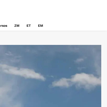
rsos
ZM
ET
EM