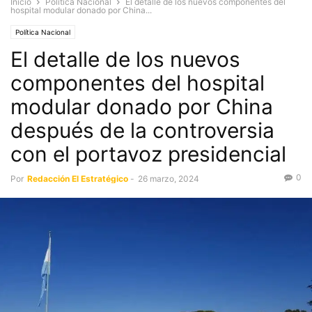
Inicio
Política Nacional
El detalle de los nuevos componentes del
hospital modular donado por China...
Política Nacional
El detalle de los nuevos
componentes del hospital
modular donado por China
después de la controversia
con el portavoz presidencial
0
Por
Redacción El Estratégico
-
26 marzo, 2024