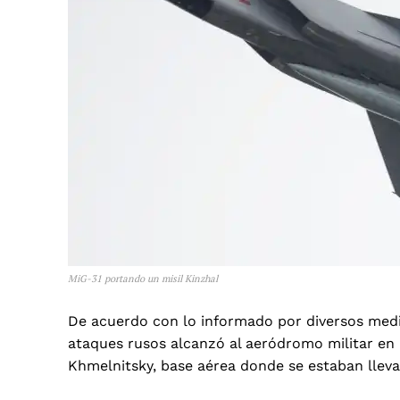
MiG-31 portando un misil Kinzhal
De acuerdo con lo informado por diversos medi
ataques rusos alcanzó al aeródromo militar en 
Khmelnitsky, base aérea donde se estaban llevan