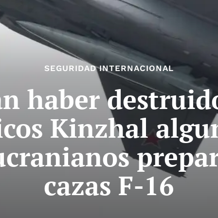
SEGURIDAD INTERNACIONAL
n haber destruid
cos Kinzhal algu
cranianos prepar
cazas F-16