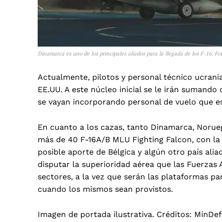
Dinamarca es uno de los principales aliados para la llegada de los F-16. Fo
Actualmente, pilotos y personal técnico ucran
EE.UU.
A este núcleo inicial se le irán sumand
se vayan incorporando personal de vuelo que es
En cuanto a los cazas, tanto Dinamarca, Noru
más de 40 F-16A/B MLU Fighting Falcon
, con l
posible aporte de Bélgica y algún otro país alia
disputar la superioridad aérea que las Fuerzas 
sectores, a la vez que serán las plataformas pa
cuando los mismos sean provistos.
Imagen de portada ilustrativa. Créditos: MinDef