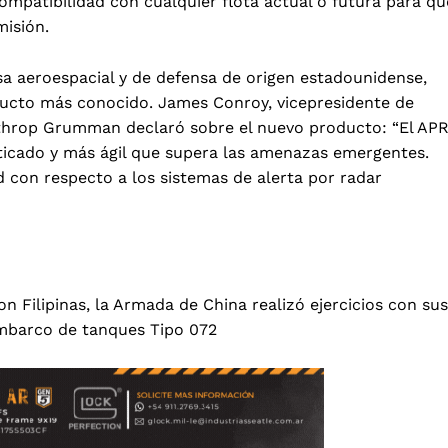
ompatibilidad con cualquier flota actual o futura para qu
misión.
aeroespacial y de defensa de origen estadounidense,
oducto más conocido. James Conroy, vicepresidente de
rthrop Grumman declaró sobre el nuevo producto: “El APR
sticado y más ágil que supera las amenazas emergentes.
 con respecto a los sistemas de alerta por radar
on Filipinas, la Armada de China realizó ejercicios con su
mbarco de tanques Tipo 072