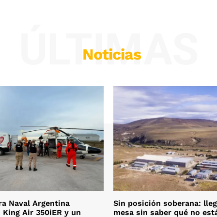
ÚLTIMAS
Noticias
ra Naval Argentina
Sin posición soberana: lleg
 King Air 350iER y un
mesa sin saber qué no est