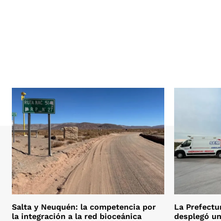
Salta y Neuquén: la competencia por
La Prefectu
la integración a la red bioceánica
desplegó un