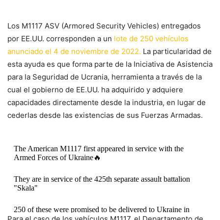
Los M1117 ASV (Armored Security Vehicles) entregados
por EE.UU. corresponden a un
lote de 250 vehículos
anunciado el 4 de noviembre de 2022.
La particularidad de
esta ayuda es que forma parte de la Iniciativa de Asistencia
para la Seguridad de Ucrania, herramienta a través de la
cual el gobierno de EE.UU. ha adquirido y adquiere
capacidades directamente desde la industria, en lugar de
cederlas desde las existencias de sus Fuerzas Armadas.
The American M1117 first appeared in service with the
Armed Forces of Ukraine🔥
They are in service of the 425th separate assault battalion
"Skala"
250 of these were promised to be delivered to Ukraine in
Para el caso de los vehículos M1117, el Departamento de
2022, the number delivered so far is unknown