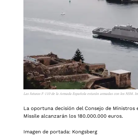
Las futuras F-110 de la Armada Española estarán armadas con los NSM. 
La oportuna decisión del Consejo de Ministros e
Missile alcanzarán los 180.000.000 euros.
Imagen de portada: Kongsberg