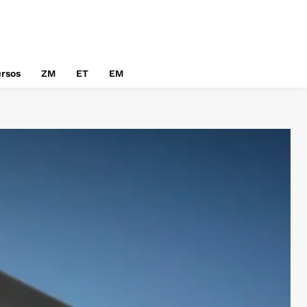
rsos
ZM
ET
EM