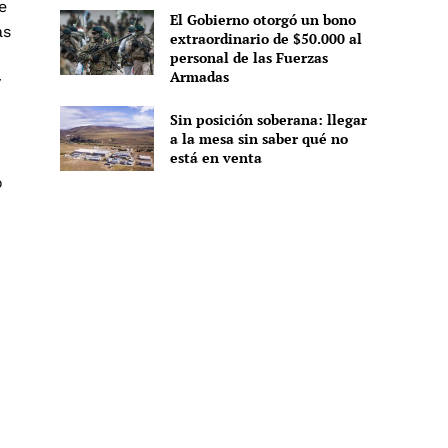
e
El Gobierno otorgó un bono
as
extraordinario de $50.000 al
personal de las Fuerzas
Armadas
y
Sin posición soberana: llegar
a la mesa sin saber qué no
está en venta
o