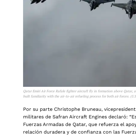
Qatar Emiri Air Force Rafale fighter aircraft fly in formation above Qatar, 
built familiarity with the air-to-air refueling process for both air forces. (
Por su parte Christophe Bruneau, vicepresidente
militares de Safran Aircraft Engines declaró: “
Fuerzas Armadas de Qatar, que refuerza el apoy
relación duradera y de confianza con las Fuerz