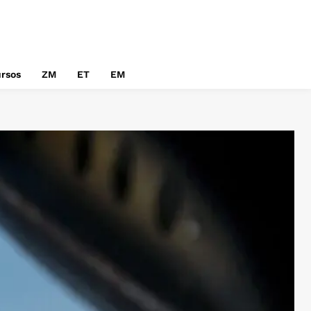
rsos
ZM
ET
EM