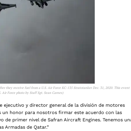
after they receive fuel from a U.S. Air Force KC-135 Stratotanker Dec. 31, 2020. This event
U.S. Air Force photo by Staff Sgt. Sean Carnes)
 ejecutivo y director general de la división de motores
Es un honor para nosotros firmar este acuerdo con las
o de primer nivel de Safran Aircraft Engines. Tenemos un
as Armadas de Qatar.”