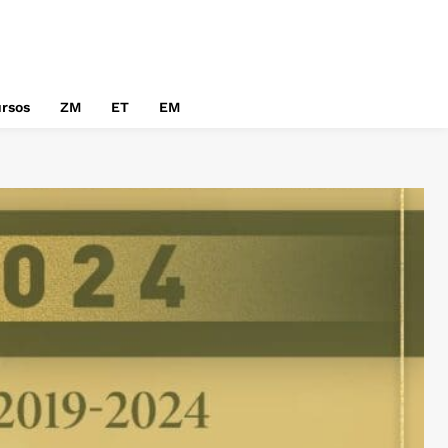
rsos
ZM
ET
EM