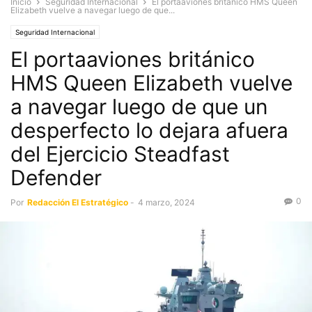
Inicio
Seguridad Internacional
El portaaviones británico HMS Queen
Elizabeth vuelve a navegar luego de que...
Seguridad Internacional
El portaaviones británico
HMS Queen Elizabeth vuelve
a navegar luego de que un
desperfecto lo dejara afuera
del Ejercicio Steadfast
Defender
0
Por
Redacción El Estratégico
-
4 marzo, 2024