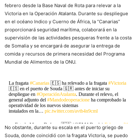
febrero desde la Base Naval de Rota para relevar a la
Victoria en la Operación Atalanta. Durante su despliegue
en el océano Indico y Cuerno de África, la “Canarias”
proporcionará seguridad marítima, colaborará en la
supervisión de las actividades pesqueras frente a la costa
de Somalia y se encargará de asegurar la entrega de
comida y recursos de primera necesidad del Programa
Mundial de Alimentos de la ONU.
La fragata
#Canarias
🇪🇸 ha relevado a la fragata
#Victoria
🇪🇸 en el puerto de Souda 🇬🇷 antes de iniciar su
despliegue en
#OperaciónAtalanta
. Durante el relevo, el
general adjunto del
#Mandodeoperacione
ha comprobado la
operatividad de los nuevos sistemas
instalados en la…
pic.twitter.com/avtb4n9cml
— Estado Mayor Defensa 🇪🇸 (@EMADmde)
February 21,
No obstante, durante su escala en el puerto griego de
2024
Souda, donde coincidió con la fragata Victoria, se puedo