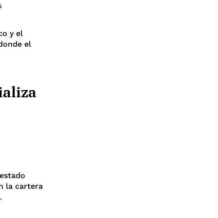
5
o y el
 donde el
ializa
 estado
 la cartera
.