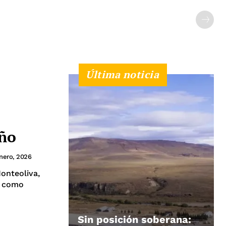
Última noticia
año
nero, 2026
onteoliva,
l como
Sin posición soberana: