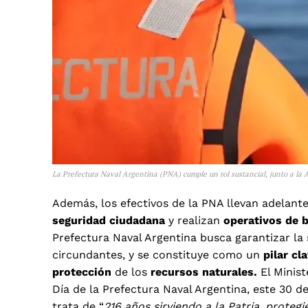
La Prefectura Naval Argentina (PNA) cumple un rol sustancial, junto a la 
Además, los efectivos de la PNA llevan adelant
seguridad ciudadana
y realizan
operativos de 
Prefectura Naval Argentina busca garantizar la 
circundantes, y se constituye como un
pilar cl
protección
de los
recursos naturales.
El Minist
Día de la Prefectura Naval Argentina, este 30 de
trata de “
216 años sirviendo a la Patria, proteg