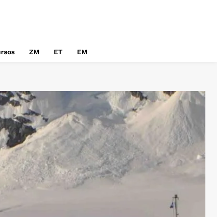
rsos
ZM
ET
EM