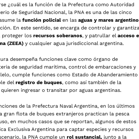
rse ¿cuál es la función de la Prefectura como Autoridad
erio de Seguridad Nacional, la PNA es una de las cinco
 asume la
función policial
en las
aguas y mares argentino
ción. En este sentido, se encarga de controlar y garantiz
, proteger los
recursos soberanos
, y patrullar el
acceso e
na (ZEEA)
y cualquier agua jurisdiccional argentina.
ectura desempeña funciones clave como órgano de
teria de seguridad marítima, control de embarcaciones y
alelo, cumple funciones como Estado de Abanderamiento
ble del
registro de buques
, como así también de la
quieren ingresar o transitar por aguas argentinas.
nciones de la Prefectura Naval Argentina, en los últimos
una gran flota de buques extranjeros practican la pesca
cluso, en muchos casos que se reportan, algunos de estos
ca Exclusiva Argentina para captar especies y recursos
scenario, la PNA cumple un
rol sustancial,
junto a la