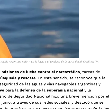
Armada Argentina (ARA), en la lucha y el combate de la pesca ilegal. Créditos: NA.
e
misiones de lucha contra el narcotráfico
, tareas de
búsqueda y rescate
. En este sentido, se reconoce que la
seguridad de las aguas y vías navegables argentinas y
ave
para la
defensa
de la
soberanía nacional
y la
erio de Seguridad Nacional hizo una breve mención por el
 junio, a través de sus redes sociales, y destacó que se
iendo nuestros ríos y nuestro mar, haciendo cumplir la ley