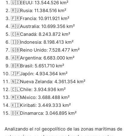
🇺🇸EEUU: 13.544.526 km²
🇷🇺Rusia: 11.384.516 km²
🇫🇷Francia: 10.911.921 km²
🇦🇺Australia: 10.699.356 km²
🇨🇦Canadá: 8.243.872 km²
🇮🇩Indonesia: 8.198.413 km²
🇬🇧Reino Unido: 7.528.477 km²
🇦🇷Argentina: 6.683.000 km²
🇧🇷Brasil: 5.651.710 km²
🇯🇵Japón: 4.934.364 km²
🇳🇿Nueva Zelanda: 4.361.354 km²
🇨🇱Chile: 3.934.936 km²
🇲🇽México: 3.688.488 km²
🇰🇮Kiribati: 3.449.333 km²
🇩🇰Dinamarca: 3.046.895 km²
Analizando el rol geopolítico de las zonas marítimas de