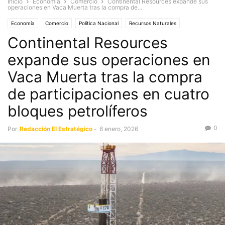
Inicio
Economía
Comercio
Continental Resources expande sus
operaciones en Vaca Muerta tras la compra de...
Economía
Comercio
Política Nacional
Recursos Naturales
Continental Resources
expande sus operaciones en
Vaca Muerta tras la compra
de participaciones en cuatro
bloques petrolíferos
0
Por
Redacción El Estratégico
-
6 enero, 2026