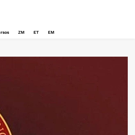
rsos
ZM
ET
EM