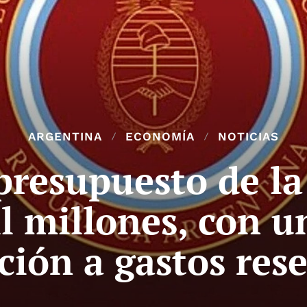
ARGENTINA
ECONOMÍA
NOTICIAS
presupuesto de la
l millones, con u
ción a gastos res