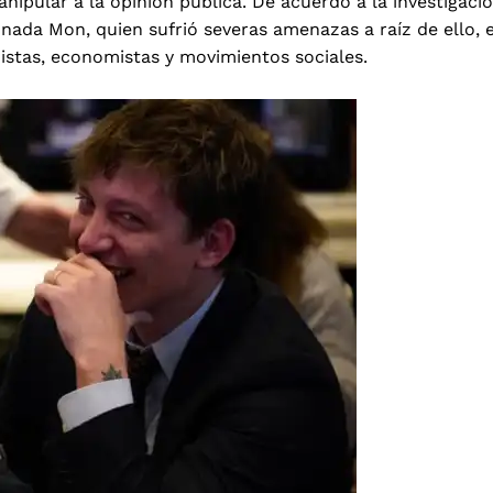
ipular a la opinión pública. De acuerdo a la investigaci
onada Mon, quien sufrió severas amenazas a raíz de ello, e
odistas, economistas y movimientos sociales.