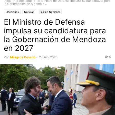
Inicio
Elecciones
El Ministro de Defensa impulsa su candidatura para
la Gobernación de Mendoza...
Elecciones
Noticias
Política Nacional
El Ministro de Defensa
impulsa su candidatura para
la Gobernación de Mendoza
en 2027
0
Por
Milagros Cesario
-
2 junio, 2025