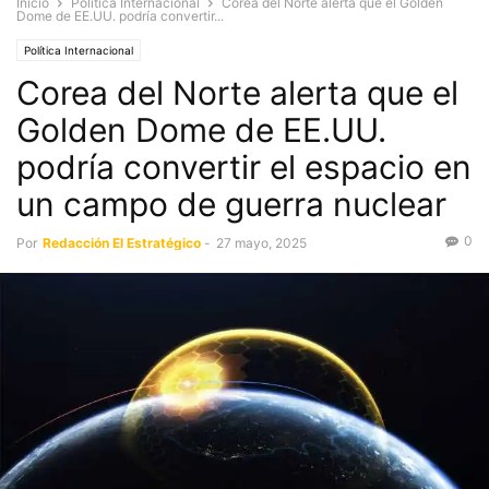
Inicio
Política Internacional
Corea del Norte alerta que el Golden
Dome de EE.UU. podría convertir...
Política Internacional
Corea del Norte alerta que el
Golden Dome de EE.UU.
podría convertir el espacio en
un campo de guerra nuclear
0
Por
Redacción El Estratégico
-
27 mayo, 2025