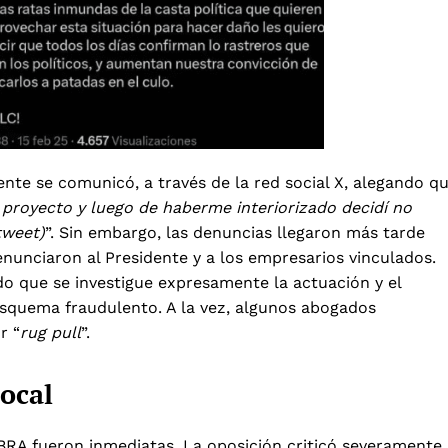
nte se comunicó, a través de la red social X, alegando q
 proyecto y luego de haberme interiorizado decidí no
tweet)
”. Sin embargo, las denuncias llegaron más tarde
nunciaron al Presidente y a los empresarios vinculados.
o que se investigue expresamente la actuación y el
esquema fraudulento. A la vez, algunos abogados
r “
rug pull
”.
local
BRA fueron inmediatas. La oposición criticó severamente 