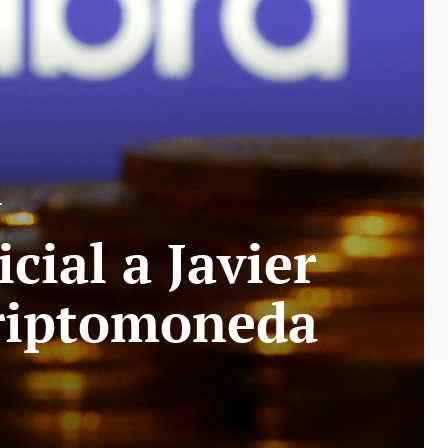
L
cial a Javier
 criptomoneda