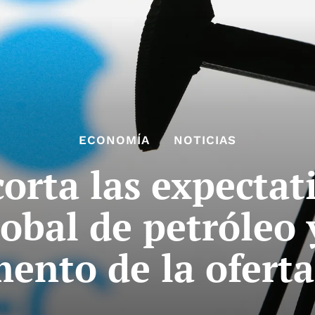
ECONOMÍA
NOTICIAS
orta las expectati
bal de petróleo 
mento de la oferta