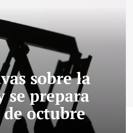
vas sobre la
y se prepara
 de octubre