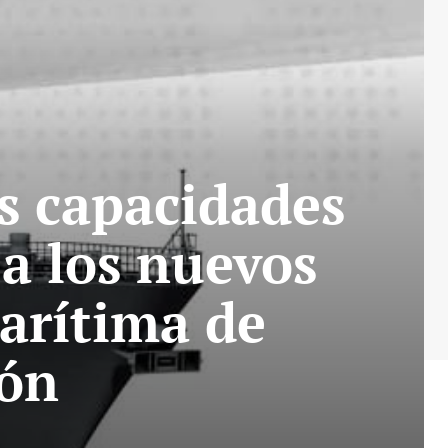
s capacidades
 a los nuevos
Marítima de
pón