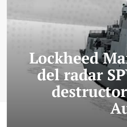
Lockheed Mar
del radar SP
destructor
Au