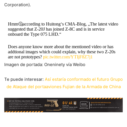
Corporation).
Hmm🤔according to Huitong‘s CMA-Blog, „The latest video
suggested that Z-20J has joined Z-8C and is in service
onboard the Type 075 LHD.“
Does anyone know more about the mentioned video or has
addtional images which could explain, why these two Z-20s
are not prototypes?
pic.twitter.com/YTIjF8Z7j1
Imagen de portada: Oneninety vía Weibo
— @Rupprecht_A (@RupprechtDeino)
March 31, 2024
Te puede interesar:
Así estaría conformado el futuro Grupo
de Ataque del portaaviones Fujian de la Armada de China