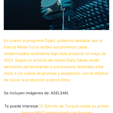
En cuanto al programa Özgür, podemos destacar que la
Fuerza Aérea Turca recibió sus primeros cazas
modernizados localmente bajo este proyecto en mayo de
2023. Según un articulo del medio Daily Sabah, estas
aeronaves pertenecerían a una preserie destinada a dar
inicio a los vuelos de pruebas y aceptación, con el objetivo
de iniciar la producción a pleno ritmo.
Se incluyen imágenes de: ASELSAN.
Te puede interesar:
El Ejército de Turquía recibe su primer
tanque M60T modernizado por Aselsan