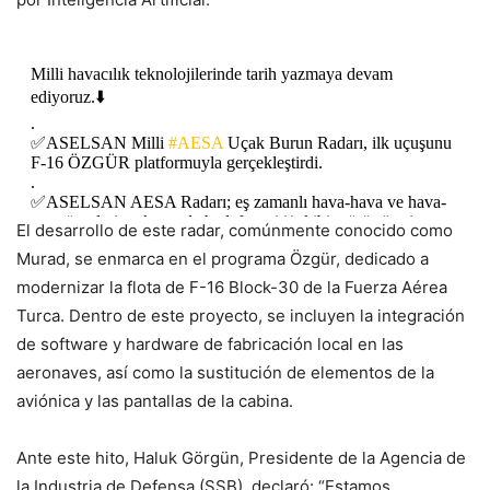
Milli havacılık teknolojilerinde tarih yazmaya devam
ediyoruz.⬇️
.
✅ASELSAN Milli
#AESA
Uçak Burun Radarı, ilk uçuşunu
F-16 ÖZGÜR platformuyla gerçekleştirdi.
.
✅ASELSAN AESA Radarı; eş zamanlı hava-hava ve hava-
yer görevleri, çok sayıda hedef tespiti/takibi, görüş ötesi
El desarrollo de este radar, comúnmente conocido como
füze…
pic.twitter.com/H3Xq5m9tg0
Murad, se enmarca en el programa Özgür, dedicado a
modernizar la flota de F-16 Block-30 de la Fuerza Aérea
— ASELSAN (@aselsan)
March 26, 2024
Turca. Dentro de este proyecto, se incluyen la integración
de software y hardware de fabricación local en las
aeronaves, así como la sustitución de elementos de la
aviónica y las pantallas de la cabina.
Ante este hito, Haluk Görgün, Presidente de la Agencia de
la Industria de Defensa (SSB), declaró: “Estamos