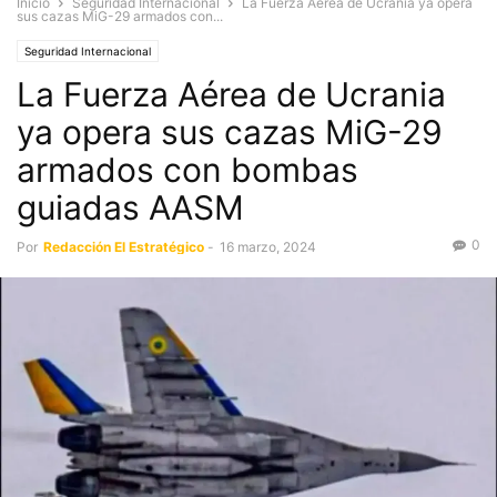
Inicio
Seguridad Internacional
La Fuerza Aérea de Ucrania ya opera
sus cazas MiG-29 armados con...
Seguridad Internacional
La Fuerza Aérea de Ucrania
ya opera sus cazas MiG-29
armados con bombas
guiadas AASM
0
Por
Redacción El Estratégico
-
16 marzo, 2024