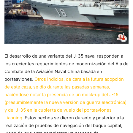
El desarrollo de una variante del J-35 naval responden a
los crecientes requerimientos de modernización del Ala de
Combate de la Aviación Naval China basada en
portaaviones.
Otros indicios, de cara a la futura adopción
de este caza, se dio durante las pasadas semanas,
haciéndose notar la presencia de un mock-up del J-15
(presumiblemente la nueva versión de guerra electrónica)
y del J-35 en la cubierta de vuelo del portaaviones
Liaoning
. Estos hechos se dieron durante y posterior a la
realización de pruebas de navegación del buque capital,