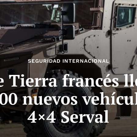
SEGURIDAD INTERNACIONAL
e Tierra francés l
200 nuevos vehícu
4×4 Serval