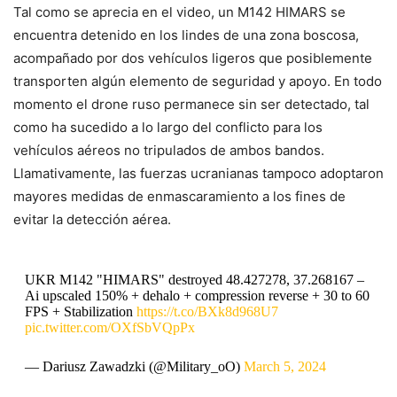
Tal como se aprecia en el video, un M142 HIMARS se
encuentra detenido en los lindes de una zona boscosa,
acompañado por dos vehículos ligeros que posiblemente
transporten algún elemento de seguridad y apoyo. En todo
momento el drone ruso permanece sin ser detectado, tal
como ha sucedido a lo largo del conflicto para los
vehículos aéreos no tripulados de ambos bandos.
Llamativamente, las fuerzas ucranianas tampoco adoptaron
mayores medidas de enmascaramiento a los fines de
evitar la detección aérea.
UKR M142 "HIMARS" destroyed 48.427278, 37.268167 –
Ai upscaled 150% + dehalo + compression reverse + 30 to 60
FPS + Stabilization
https://t.co/BXk8d968U7
pic.twitter.com/OXfSbVQpPx
— Dariusz Zawadzki (@Military_oO)
March 5, 2024