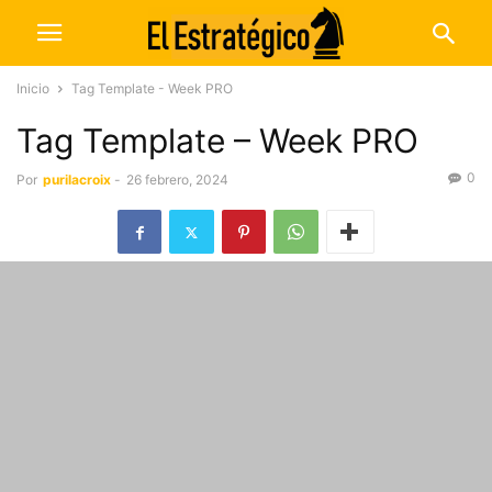
Inicio
Tag Template - Week PRO
Tag Template – Week PRO
0
Por
purilacroix
-
26 febrero, 2024